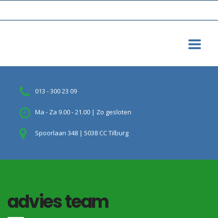
013 - 300 23 09
Ma - Za 9.00 - 21.00 | Zo gesloten
Spoorlaan 348 | 5038 CC Tilburg
advies team