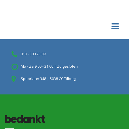
013 - 300 23 09
Ma - Za 9.00 - 21.00 | Zo gesloten
Spoorlaan 348 | 5038 CC Tilburg
bedankt