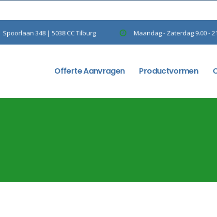
Spoorlaan 348 | 5038 CC Tilburg
Maandag - Zaterdag 9.00 - 2
Offerte Aanvragen
Productvormen